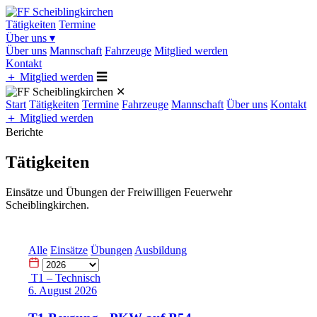
Tätigkeiten
Termine
Über uns
▾
Über uns
Mannschaft
Fahrzeuge
Mitglied werden
Kontakt
＋
Mitglied werden
☰
✕
Start
Tätigkeiten
Termine
Fahrzeuge
Mannschaft
Über uns
Kontakt
＋
Mitglied werden
Berichte
Tätigkeiten
Einsätze und Übungen der Freiwilligen Feuerwehr
Scheiblingkirchen.
Alle
Einsätze
Übungen
Ausbildung
T1 – Technisch
6. August 2026