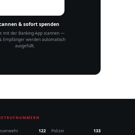
Scannen & sofort spenden
e mit der Banking-App scannen —
& Empfänger werden automatisch
ausgefüllt.
OTRUFNUMMERN
euerwehr
122
Polizei
133