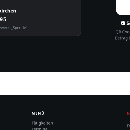
kirchen
95
📷 
zweck: „Spende"
QR-Cod
Betrag 
MENÜ
N
Tätigkeiten
F
Termine