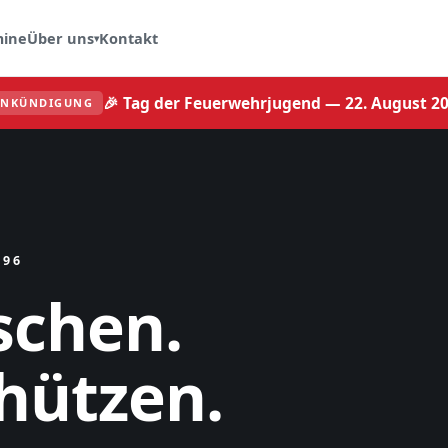
mine
Über uns
Kontakt
▾
🎉 Tag der Feuerwehrjugend — 22. August 2
ANKÜNDIGUNG
896
schen.
hützen.