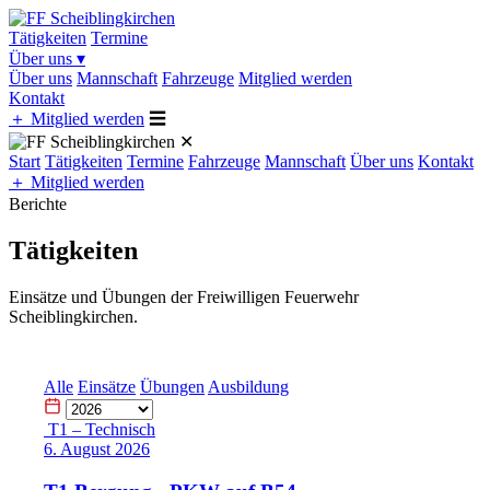
Tätigkeiten
Termine
Über uns
▾
Über uns
Mannschaft
Fahrzeuge
Mitglied werden
Kontakt
＋
Mitglied werden
☰
✕
Start
Tätigkeiten
Termine
Fahrzeuge
Mannschaft
Über uns
Kontakt
＋
Mitglied werden
Berichte
Tätigkeiten
Einsätze und Übungen der Freiwilligen Feuerwehr
Scheiblingkirchen.
Alle
Einsätze
Übungen
Ausbildung
T1 – Technisch
6. August 2026