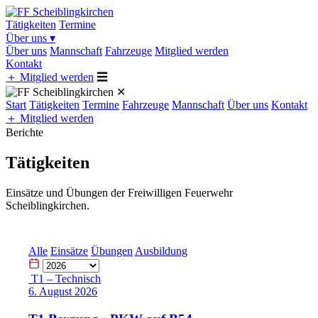
Tätigkeiten
Termine
Über uns
▾
Über uns
Mannschaft
Fahrzeuge
Mitglied werden
Kontakt
＋
Mitglied werden
☰
✕
Start
Tätigkeiten
Termine
Fahrzeuge
Mannschaft
Über uns
Kontakt
＋
Mitglied werden
Berichte
Tätigkeiten
Einsätze und Übungen der Freiwilligen Feuerwehr
Scheiblingkirchen.
Alle
Einsätze
Übungen
Ausbildung
T1 – Technisch
6. August 2026