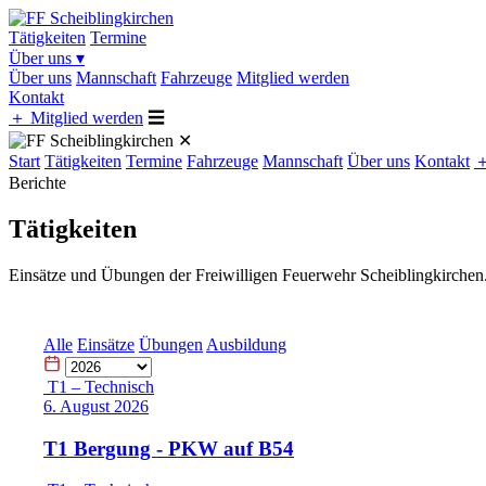
Tätigkeiten
Termine
Über uns
▾
Über uns
Mannschaft
Fahrzeuge
Mitglied werden
Kontakt
＋
Mitglied werden
☰
✕
Start
Tätigkeiten
Termine
Fahrzeuge
Mannschaft
Über uns
Kontakt
Berichte
Tätigkeiten
Einsätze und Übungen der Freiwilligen Feuerwehr Scheiblingkirchen
Alle
Einsätze
Übungen
Ausbildung
T1 – Technisch
6. August 2026
T1 Bergung - PKW auf B54