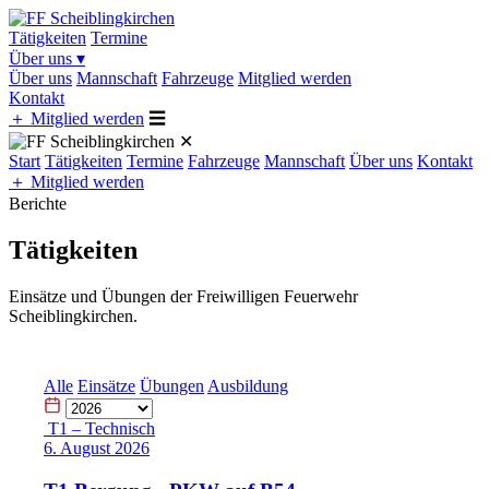
Tätigkeiten
Termine
Über uns
▾
Über uns
Mannschaft
Fahrzeuge
Mitglied werden
Kontakt
＋
Mitglied werden
☰
✕
Start
Tätigkeiten
Termine
Fahrzeuge
Mannschaft
Über uns
Kontakt
＋
Mitglied werden
Berichte
Tätigkeiten
Einsätze und Übungen der Freiwilligen Feuerwehr
Scheiblingkirchen.
Alle
Einsätze
Übungen
Ausbildung
T1 – Technisch
6. August 2026