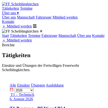
Tätigkeiten
Termine
Über uns
▾
Über uns
Mannschaft
Fahrzeuge
Mitglied werden
Kontakt
＋
Mitglied werden
☰
✕
Start
Tätigkeiten
Termine
Fahrzeuge
Mannschaft
Über uns
Kontakt
＋
Mitglied werden
Berichte
Tätigkeiten
Einsätze und Übungen der Freiwilligen Feuerwehr
Scheiblingkirchen.
Alle
Einsätze
Übungen
Ausbildung
T1 – Technisch
6. August 2026