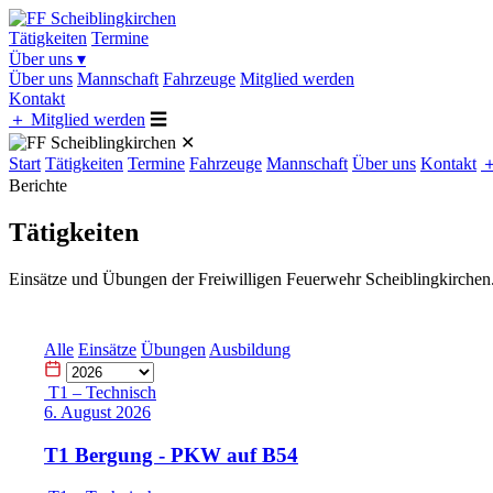
Tätigkeiten
Termine
Über uns
▾
Über uns
Mannschaft
Fahrzeuge
Mitglied werden
Kontakt
＋
Mitglied werden
☰
✕
Start
Tätigkeiten
Termine
Fahrzeuge
Mannschaft
Über uns
Kontakt
Berichte
Tätigkeiten
Einsätze und Übungen der Freiwilligen Feuerwehr Scheiblingkirchen
Alle
Einsätze
Übungen
Ausbildung
T1 – Technisch
6. August 2026
T1 Bergung - PKW auf B54