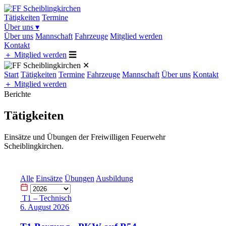
Tätigkeiten
Termine
Über uns
▾
Über uns
Mannschaft
Fahrzeuge
Mitglied werden
Kontakt
＋
Mitglied werden
☰
✕
Start
Tätigkeiten
Termine
Fahrzeuge
Mannschaft
Über uns
Kontakt
＋
Mitglied werden
Berichte
Tätigkeiten
Einsätze und Übungen der Freiwilligen Feuerwehr
Scheiblingkirchen.
Alle
Einsätze
Übungen
Ausbildung
T1 – Technisch
6. August 2026